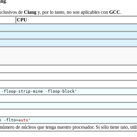
ang
.
exclusivos de
Clang
y, por lo tanto, no son aplicables con
GCC
.
CPU
 -floop-strip-mine -floop-block'
n -flto=
auto
'
número de núcleos que tenga nuestro procesador. Si sólo tiene uno, util