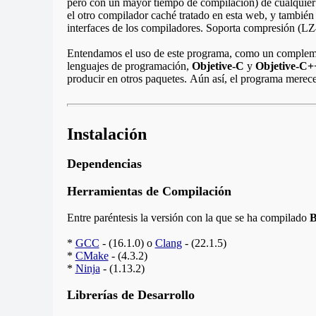
pero con un mayor tiempo de compilación) de cualquier
el otro compilador caché tratado en esta web, y tambié
interfaces de los compiladores. Soporta compresión (LZ4
Entendamos el uso de este programa, como un complement
lenguajes de programación,
Objetive-C
y
Objetive-C+
producir en otros paquetes. Aún así, el programa merec
Instalación
Dependencias
Herramientas de Compilación
Entre paréntesis la versión con la que se ha compilado
B
*
GCC
- (16.1.0) o
Clang
- (22.1.5)
*
CMake
- (4.3.2)
*
Ninja
- (1.13.2)
Librerías de Desarrollo