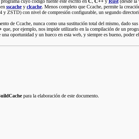
 programa cuyo código fuente esté escrito en
C
,
C++
y
Rust
(desde la 
n en
sscache
y
clcache
. Menos completo que Ccache, permite la creación
 y ZSTD) con nivel de compresión configurable, un segundo directorio 
o de Ccache, nunca como una sustitución total del mismo, dado sus ca
+
que, por ejemplo, nos impide utilizarlo en la compilación de un pro
e una oportunidad y un hueco en esta web, y siempre es bueno, poder el
uildCache
para la elaboración de este documento.