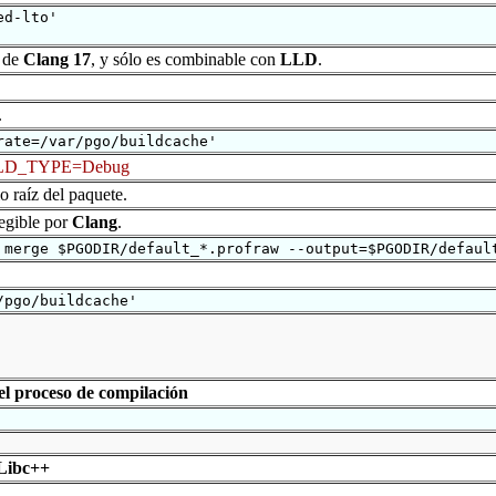
ed-lto'
r de
Clang 17
, y sólo es combinable con
LLD
.
.
rate=/var/pgo/buildcache'
D_TYPE=Debug
io raíz del paquete.
legible por
Clang
.
 merge $PGODIR/default_*.profraw --output=$PGODIR/defaul
/pgo/buildcache'
el proceso de compilación
 Libc++