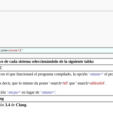
une=
znver3
'
vo de cada sistema seleccionándolo de la siguiente tabla:
CC
con el que funcionará el programa compilado, la opción
'-mtune='
el pro
es decir, que lo mismo da poner
'-march=
k8
'
que
'-march=
athlon64
'
.
pción
'-mcpu='
en lugar de
'-mtune='
.
ang
sión
3.4
de
Clang
.