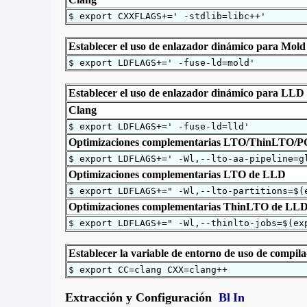
$ export CXXFLAGS+=' -stdlib=libc++'
Establecer el uso de enlazador dinámico para Mold
$ export LDFLAGS+=' -fuse-ld=mold'
Establecer el uso de enlazador dinámico para
LLD
Clang
$ export LDFLAGS+=' -fuse-ld=lld'
Optimizaciones complementarias LTO/ThinLTO/
$ export LDFLAGS+=' -Wl,--lto-aa-pipeline=g
Optimizaciones complementarias LTO de
LLD
$ export LDFLAGS+=" -Wl,--lto-partitions=$(
Optimizaciones complementarias ThinLTO de
LL
$ export LDFLAGS+=" -Wl,--thinlto-jobs=$(ex
Establecer la variable de entorno de uso de compil
$ export CC=clang CXX=clang++
Extracción y Configuración