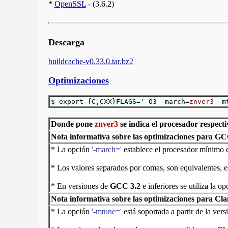
*
OpenSSL
- (3.6.2)
Descarga
buildcache-v0.33.0.tar.bz2
Optimizaciones
$ export {C,CXX}FLAGS='-O3 -march=
znver3
-mt
Donde pone
znver3
se indica el procesador respecti
Nota informativa sobre las optimizaciones para G
* La opción
'-march='
establece el procesador mínimo 
* Los valores separados por comas, son equivalentes, 
* En versiones de
GCC 3.2
e inferiores se utiliza la o
Nota informativa sobre las optimizaciones para Cl
* La opción
'-mtune='
está soportada a partir de la ver