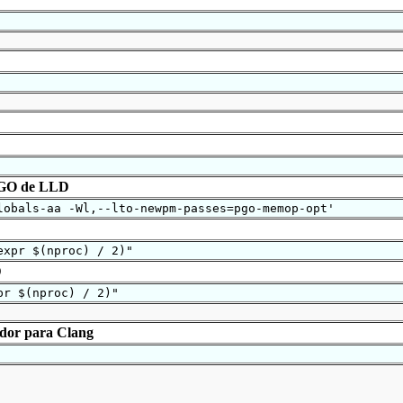
PGO de
LLD
lobals-aa -Wl,--lto-newpm-passes=pgo-memop-opt'
expr $(nproc) / 2)"
D
pr $(nproc) / 2)"
ador para Clang