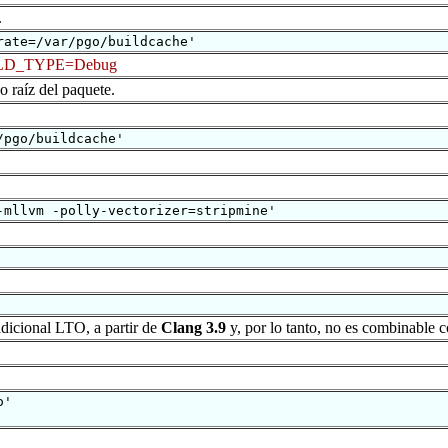
.
rate=/var/pgo/buildcache'
D_TYPE=Debug
io raíz del paquete.
/pgo/buildcache'
-mllvm -polly-vectorizer=stripmine'
radicional LTO, a partir de
Clang 3.9
y, por lo tanto, no es combinable 
o'