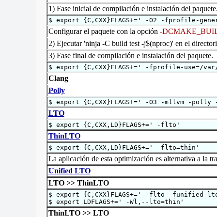
1) Fase inicial de compilación e instalación del paquete
$ export {C,CXX}FLAGS+=' -O2 -fprofile-gene
Configurar el paquete con la opción
-DCMAKE_BUIL
2) Ejecutar 'ninja -C build test -j$(nproc)' en el director
3) Fase final de compilación e instalación del paquete.
$ export {C,CXX}FLAGS+=' -fprofile-use=/var
Clang
Polly
$ export {C,CXX}FLAGS+=' -O3 -mllvm -polly 
LTO
$ export {C,CXX,LD}FLAGS+=' -flto'
ThinLTO
$ export {C,CXX,LD}FLAGS+=' -flto=thin'
La aplicación de esta optimización es alternativa a la t
Unified LTO
LTO >> ThinLTO
$ export {C,CXX}FLAGS+=' -flto -funified-lt
$ export LDFLAGS+=' -Wl,--lto=thin'
ThinLTO >> LTO