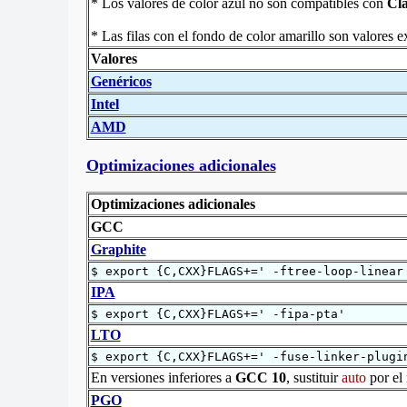
* Los valores de color azul no son compatibles con
Cl
* Las filas con el fondo de color amarillo son valores 
Valores
Genéricos
Intel
AMD
Optimizaciones adicionales
Optimizaciones adicionales
GCC
Graphite
$ export {C,CXX}FLAGS+=' -ftree-loop-linear
IPA
$ export {C,CXX}FLAGS+=' -fipa-pta'
LTO
$ export {C,CXX}FLAGS+=' -fuse-linker-plugi
En versiones inferiores a
GCC 10
, sustituir
auto
por el 
PGO