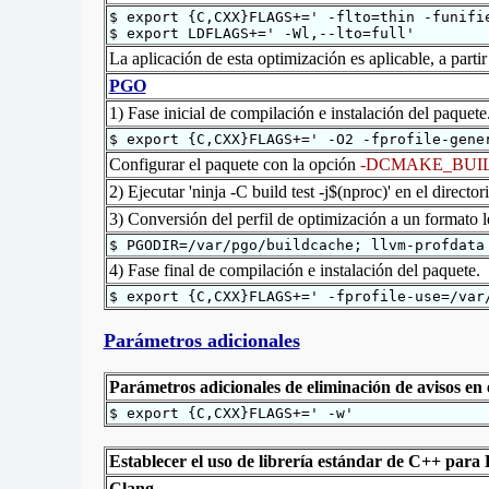
$ export {C,CXX}FLAGS+=' -flto=thin -funifi
$ export LDFLAGS+=' -Wl,--lto=full'
La aplicación de esta optimización es aplicable, a parti
PGO
1) Fase inicial de compilación e instalación del paquete
$ export {C,CXX}FLAGS+=' -O2 -fprofile-gene
Configurar el paquete con la opción
-DCMAKE_BUIL
2) Ejecutar 'ninja -C build test -j$(nproc)' en el director
3) Conversión del perfil de optimización a un formato 
$ PGODIR=/var/pgo/buildcache; llvm-profdata
4) Fase final de compilación e instalación del paquete.
$ export {C,CXX}FLAGS+=' -fprofile-use=/var
Parámetros adicionales
Parámetros adicionales de eliminación de avisos en 
$ export {C,CXX}FLAGS+=' -w'
Establecer el uso de librería estándar de C++ para
Clang