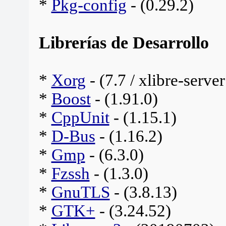
*
Pkg-config
- (0.29.2)
Librerías de Desarrollo
*
Xorg
- (7.7 / xlibre-server
*
Boost
- (1.91.0)
*
CppUnit
- (1.15.1)
*
D-Bus
- (1.16.2)
*
Gmp
- (6.3.0)
*
Fzssh
- (1.3.0)
*
GnuTLS
- (3.8.13)
*
GTK+
- (3.24.52)