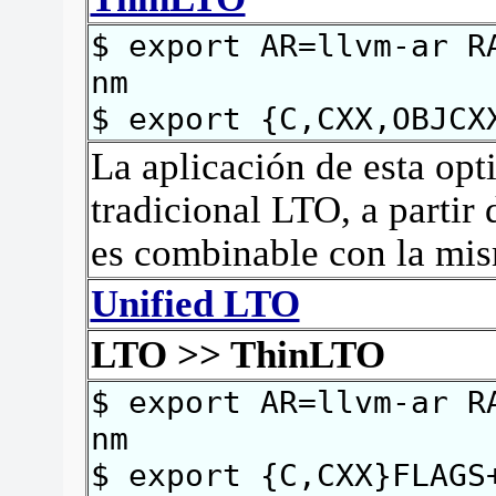
$ export AR=llvm-ar R
nm
$ export {C,CXX,OBJCX
La aplicación de esta opti
tradicional LTO, a partir
es combinable con la mi
Unified LTO
LTO >> ThinLTO
$ export AR=llvm-ar R
nm
$ export {C,CXX}FLAGS