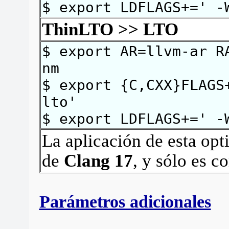
$ export LDFLAGS+=' -
ThinLTO >> LTO
$ export AR=llvm-ar R
nm
$ export {C,CXX}FLAGS
lto'
$ export LDFLAGS+=' -
La aplicación de esta opti
de
Clang 17
, y sólo es 
Parámetros adicionales