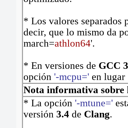
* Los valores separados p
decir, que lo mismo da p
march=
athlon64
'
.
* En versiones de
GCC 3
opción
'-mcpu='
en lugar
Nota informativa sobre 
* La opción
'-mtune='
est
versión
3.4
de
Clang
.