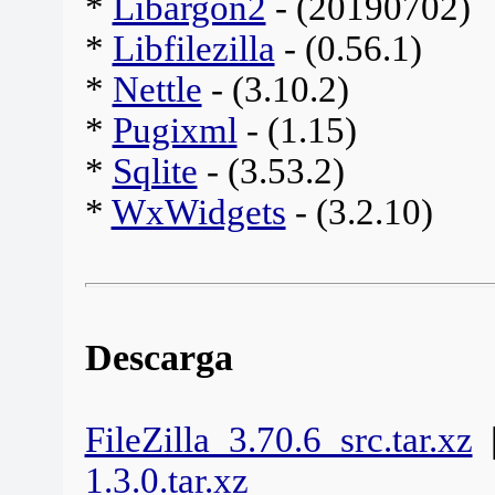
*
Libargon2
- (20190702)
*
Libfilezilla
- (0.56.1)
*
Nettle
- (3.10.2)
*
Pugixml
- (1.15)
*
Sqlite
- (3.53.2)
*
WxWidgets
- (3.2.10)
Descarga
FileZilla_3.70.6_src.tar.xz
1.3.0.tar.xz