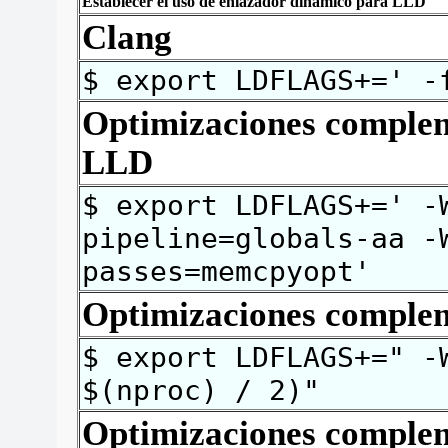
Establecer el uso de enlazador dinámico para
LLD
Clang
$ export LDFLAGS+=' -
Optimizaciones comple
LLD
$ export LDFLAGS+=' -
pipeline=globals-aa -
passes=memcpyopt'
Optimizaciones comple
$ export LDFLAGS+=" -
$(nproc) / 2)"
Optimizaciones comple