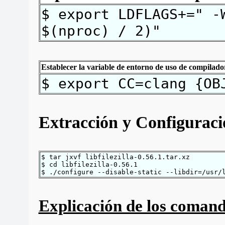
$ export LDFLAGS+=" -
$(nproc) / 2)"
Establecer la variable de entorno de uso de compilad
$ export CC=clang {OB
Extracción y Configuraci
$ tar jxvf libfilezilla-0.56.1.tar.xz
$ cd libfilezilla-0.56.1
$ ./configure --disable-static --libdir=/usr/
Explicación de los coman