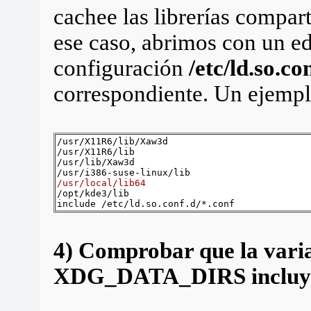
cachee las librerías compar
ese caso, abrimos con un edi
configuración
/etc/ld.so.co
correspondiente. Un ejempl
/usr/X11R6/lib/Xaw3d
/usr/X11R6/lib
/usr/lib/Xaw3d
/usr/i386-suse-linux/lib
/usr/local/lib64
/opt/kde3/lib
include /etc/ld.so.conf.d/*.conf
4) Comprobar que la vari
XDG_DATA_DIRS incluye el