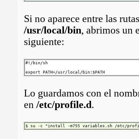
Si no aparece entre las ruta
/usr/local/bin
, abrimos un 
siguiente:
#!/bin/sh
export PATH=/usr/local/bin:$PATH
Lo guardamos con el nomb
en
/etc/profile.d
.
$ su -c "install -m755 variables.sh /etc/prof