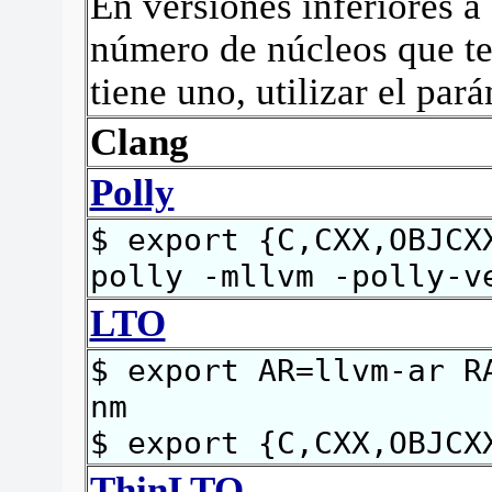
En versiones inferiores a
número de núcleos que te
tiene uno, utilizar el par
Clang
Polly
$ export {C,CXX,OBJCX
polly -mllvm -polly-v
LTO
$ export AR=llvm-ar R
nm
$ export {C,CXX,OBJCX
ThinLTO