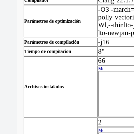
Clang 22.1.7
Compilador
-O3 -march=
polly-vectori
Parámetros de optimización
Wl,--thinlto
lto-newpm-
-j16
Parámetros de compilación
8"
Tiempo de compilación
66
Archivos instalados
2