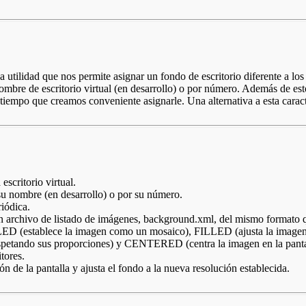
 utilidad que nos permite asignar un fondo de escritorio diferente a lo
ombre de escritorio virtual (en desarrollo) o por número. Además de est
 tiempo que creamos conveniente asignarle. Una alternativa a esta carac
escritorio virtual.
 su nombre (en desarrollo) o por su número.
iódica.
n archivo de listado de imágenes, background.xml, del mismo formato q
LED (establece la imagen como un mosaico), FILLED (ajusta la imagen al
spetando sus proporciones) y CENTERED (centra la imagen en la panta
tores.
n de la pantalla y ajusta el fondo a la nueva resolución establecida.