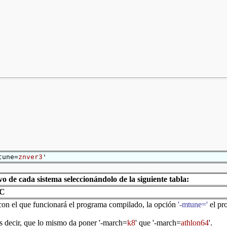
une=
znver3
'
vo de cada sistema seleccionándolo de la siguiente tabla:
CC
con el que funcionará el programa compilado, la opción
'-mtune='
el pro
es decir, que lo mismo da poner
'-march=
k8
'
que
'-march=
athlon64
'
.