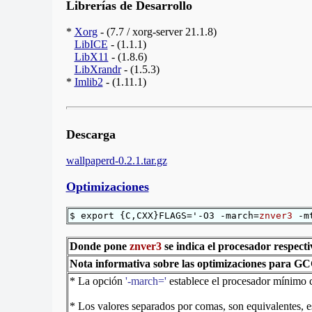
Librerías de Desarrollo
*
Xorg
- (7.7 / xorg-server 21.1.8)
LibICE
- (1.1.1)
LibX11
- (1.8.6)
LibXrandr
- (1.5.3)
*
Imlib2
- (1.11.1)
Descarga
wallpaperd-0.2.1.tar.gz
Optimizaciones
$ export {C,CXX}FLAGS='-O3 -march=
znver3
-mt
Donde pone
znver3
se indica el procesador respecti
Nota informativa sobre las optimizaciones para G
* La opción
'-march='
establece el procesador mínimo 
* Los valores separados por comas, son equivalentes, 