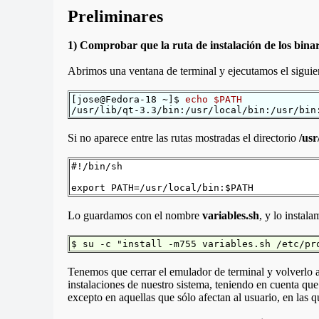
Preliminares
1) Comprobar que la ruta de instalación de los bin
Abrimos una ventana de terminal y ejecutamos el sigui
[jose@Fedora-18 ~]$
echo $PATH
/usr/lib/qt-3.3/bin:/usr/local/bin:/usr/bin
Si no aparece entre las rutas mostradas el directorio
/usr
#!/bin/sh
export PATH=/usr/local/bin:$PATH
Lo guardamos con el nombre
variables.sh
, y lo instal
$ su -c "install -m755 variables.sh /etc/pr
Tenemos que cerrar el emulador de terminal y volverlo a 
instalaciones de nuestro sistema, teniendo en cuenta que 
excepto en aquellas que sólo afectan al usuario, en las q