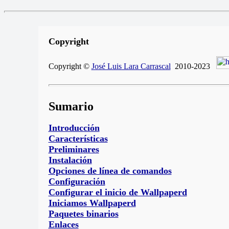
Copyright
Copyright ©
José Luis Lara Carrascal
2010-2023
Sumario
Introducción
Características
Preliminares
Instalación
Opciones de línea de comandos
Configuración
Configurar el inicio de Wallpaperd
Iniciamos Wallpaperd
Paquetes binarios
Enlaces