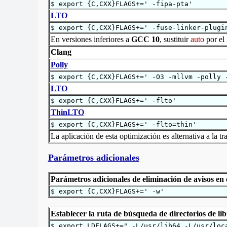
$ export {C,CXX}FLAGS+=' -fipa-pta'
LTO
$ export {C,CXX}FLAGS+=' -fuse-linker-plugi
En versiones inferiores a
GCC 10
, sustituir
auto
por el 
Clang
Polly
$ export {C,CXX}FLAGS+=' -O3 -mllvm -polly
-
LTO
$ export {C,CXX}FLAGS+=' -flto'
ThinLTO
$ export {C,CXX}FLAGS+=' -flto=thin'
La aplicación de esta optimización es alternativa a la t
Parámetros adicionales
Parámetros adicionales de eliminación de avisos en 
$ export {C,CXX}FLAGS+=' -w'
Establecer la ruta de búsqueda de directorios de lib
$ export LDFLAGS+=" -L/usr/lib64 -L/usr/loc