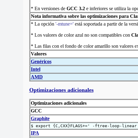
* En versiones de
GCC 3.2
e inferiores se utiliza la o
Nota informativa sobre las optimizaciones para Cl
* La opción
'-mtune='
está soportada a partir de la ver
* Los valores de color azul no son compatibles con
Cl
* Las filas con el fondo de color amarillo son valores 
Valores
Genéricos
Intel
AMD
Optimizaciones adicionales
Optimizaciones adicionales
GCC
Graphite
$ export {C,CXX}FLAGS+=' -ftree-loop-linear
IPA