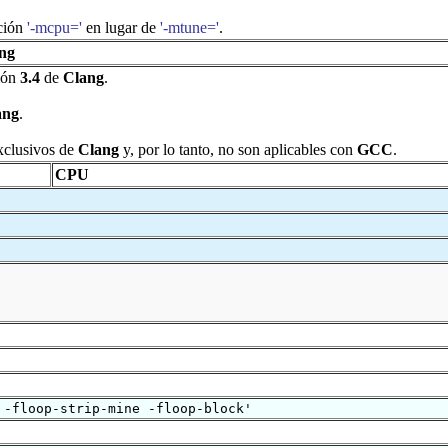
pción
'-mcpu='
en lugar de
'-mtune='
.
ang
sión
3.4
de
Clang
.
ang
.
exclusivos de
Clang
y, por lo tanto, no son aplicables con
GCC
.
CPU
 -floop-strip-mine -floop-block'