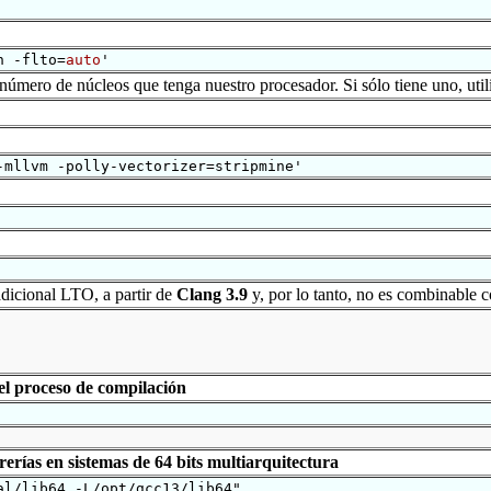
n -flto=
auto
'
número de núcleos que tenga nuestro procesador. Si sólo tiene uno, util
mllvm -polly-vectorizer=stripmine'
radicional LTO, a partir de
Clang 3.9
y, por lo tanto, no es combinable 
el proceso de compilación
rerías en sistemas de 64 bits multiarquitectura
al/lib64 -L/opt/gcc13/lib64"