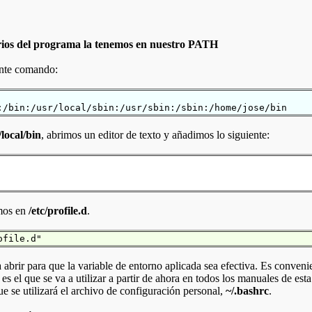
arios del programa la tenemos en nuestro PATH
ente comando:
:/bin:/usr/local/sbin:/usr/sbin:/sbin:/home/jose/bin
/local/bin
, abrimos un editor de texto y añadimos lo siguiente:
amos en
/etc/profile.d
.
ofile.d"
abrir para que la variable de entorno aplicada sea efectiva. Es convenie
es el que se va a utilizar a partir de ahora en todos los manuales de est
ue se utilizará el archivo de configuración personal,
~/.bashrc
.