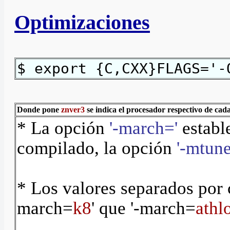
Optimizaciones
$ export {C,CXX}FLAGS='-
Donde pone
znver3
se indica el procesador respectivo de cada
* La opción
'-march='
establ
compilado, la opción
'-mtune
* Los valores separados por 
march=
k8
'
que
'-march=
athl