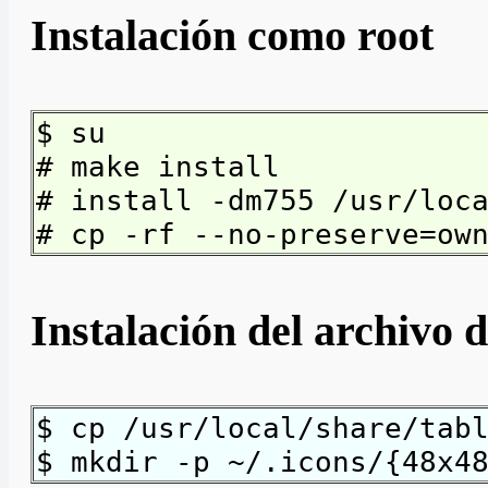
Instalación como root
$ su
# make install
# install -dm755 /usr/loc
# cp -rf --no-preserve=ow
Instalación del archivo 
$ cp /usr/local/share/tab
$ mkdir -p ~/.icons/{48x4