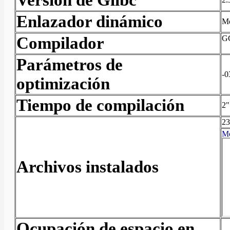
Versión de Glibc
Enlazador dinámico
Mo
Compilador
GC
Parámetros de
-0
optimización
Tiempo de compilación
2"
23
Archivos instalados
Ocupación de espacio en