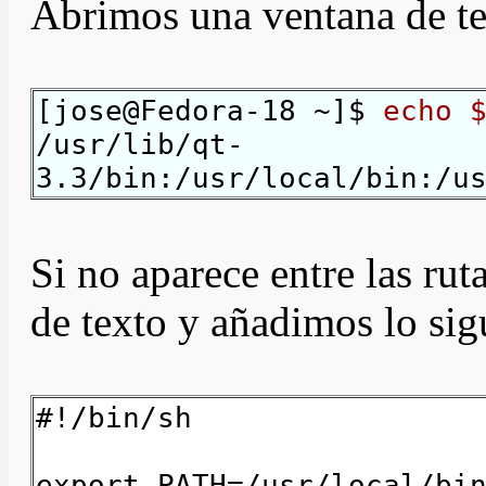
Abrimos una ventana de te
[jose@Fedora-18 ~]$
echo 
/usr/lib/qt-
3.3/bin:/usr/local/bin:/u
Si no aparece entre las rut
de texto y añadimos lo sig
#!/bin/sh
export PATH=/usr/local/bi