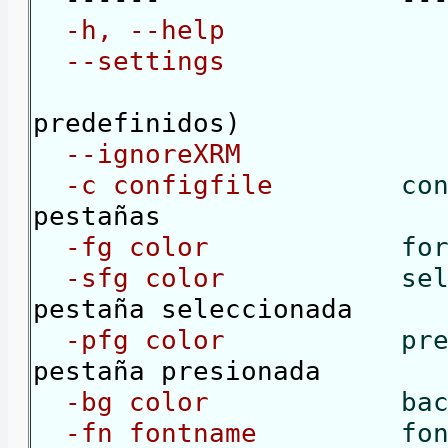
-h, --help
mue
--settings
lista
(una buena 
predefinidos)
--ignoreXRM
igno
-c configfile
co
pestañas
-fg color
fo
-sfg color
sel
pestaña seleccionada
-pfg color
pre
pestaña presionada
-bg color
ba
-fn fontname
fo