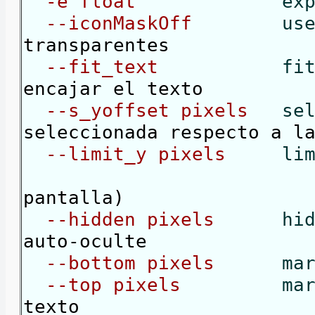
-e float
ex
--iconMaskOff
us
transparentes
--fit_text
fi
encajar el texto
--s_yoffset pixels
se
seleccionada respecto a l
--limit_y pixels
li
(el valor ne
pantalla)
--hidden pixels
hid
auto-oculte
--bottom pixels
ma
--top pixels
mar
texto