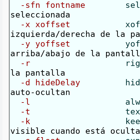
-sfn fontname
se
seleccionada
-x xoffset
xo
izquierda/derecha de la p
-y yoffset
yo
arriba/abajo de la pantal
-r
rig
la pantalla
-d hideDelay
hid
auto-ocultan
-l
al
-t
te
-k
kee
visible cuando está ocult