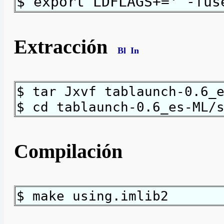
$ export LDFLAGS+=' -fus
Extracción
$ tar Jxvf tablaunch-0.6_
$ cd tablaunch-0.6_es-ML/
Compilación
$ make using.imlib2