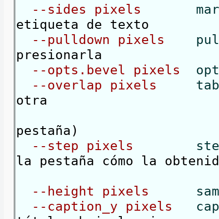
--sides pixels
mar
etiqueta de texto
--pulldown pixels
pu
presionarla
--opts.bevel pixels
opt
--overlap pixels
tab
otra
(un valor negat
pestaña)
--step pixels
st
la pestaña cómo la obteni
más lejana 
--height pixels
sam
--caption_y pixels
ca