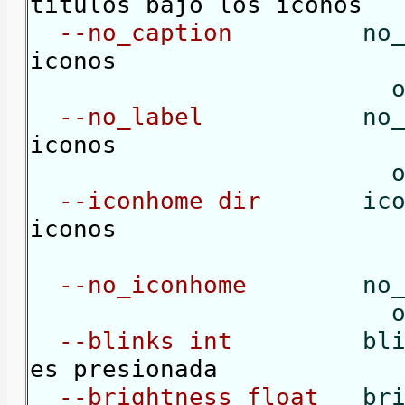
títulos bajo los iconos
--no_caption
no
iconos
o
--no_label
no
iconos
o 
--iconhome dir
ic
iconos
espera su
--no_iconhome
no
o
--blinks int
bl
es presionada
--brightness float
bri