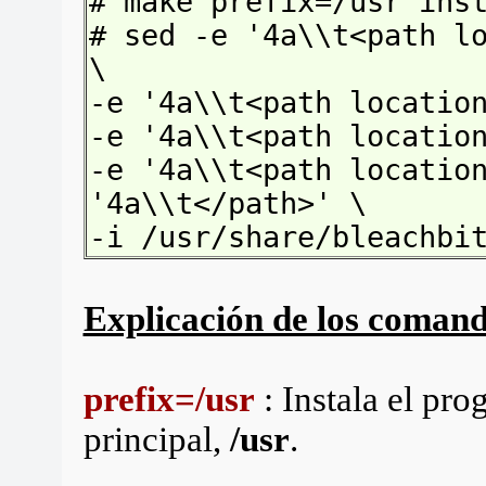
# make prefix=/usr ins
# sed -e '4a\\t<path l
\
-e '4a\\t<path locatio
-e '4a\\t<path locatio
-e '4a\\t<path locatio
'4a\\t</path>' \
-i /usr/share/bleachbi
Explicación de los coman
prefix=/usr
: Instala el pro
principal,
/usr
.