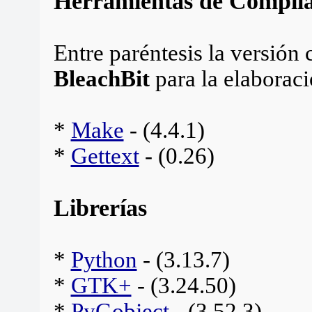
Herramientas de Compila
Entre paréntesis la versión
BleachBit
para la elaborac
*
Make
- (4.4.1)
*
Gettext
- (0.26)
Librerías
*
Python
- (3.13.7)
*
GTK+
- (3.24.50)
*
PyGobject
- (3.52.3)