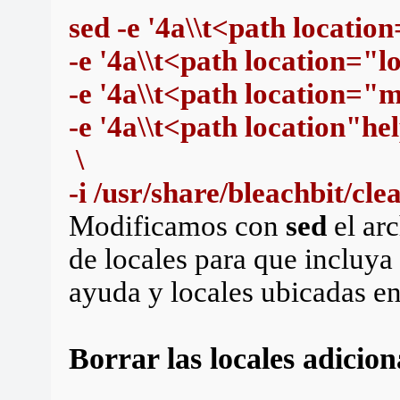
sed -e '4a\\t<path location
-e '4a\\t<path location="lo
-e '4a\\t<path location="m
-e '4a\\t<path location"hel
\
-i /usr/share/bleachbit/cle
Modificamos con
sed
el ar
de locales para que incluya
ayuda y locales ubicadas en
Borrar las locales adicion