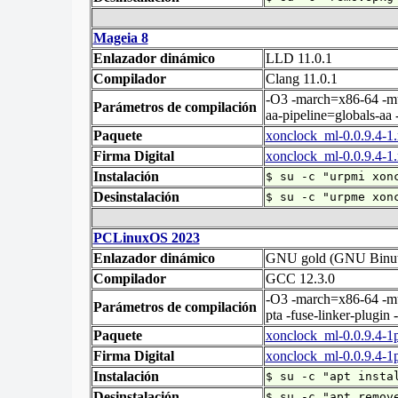
Mageia 8
Enlazador dinámico
LLD 11.0.1
Compilador
Clang 11.0.1
-O3 -march=x86-64 -mtu
Parámetros de compilación
aa-pipeline=globals-a
Paquete
xonclock_ml-0.0.9.4-
Firma Digital
xonclock_ml-0.0.9.4-1
Instalación
$ su -c "urpmi xon
Desinstalación
$ su -c "urpme xon
PCLinuxOS 2023
Enlazador dinámico
GNU gold (GNU Binuti
Compilador
GCC 12.3.0
-O3 -march=x86-64 -mtun
Parámetros de compilación
pta -fuse-linker-plugin 
Paquete
xonclock_ml-0.0.9.4-1
Firma Digital
xonclock_ml-0.0.9.4-1
Instalación
$ su -c "apt insta
Desinstalación
$ su -c "apt remov