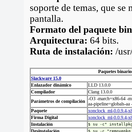
soporte de temas, que se 
pantalla.
Formato del paquete bi
Arquitectura:
64 bits.
Ruta de instalación:
/usr
Paquetes binario
Slackware 15.0
Enlazador dinámico
LLD 13.0.0
Compilador
Clang 13.0.0
-O3 -march=x86-64 -mtu
Parámetros de compilación
aa-pipeline=globals-a
Paquete
xonclock_ml-0.0.9.4-x
Firma Digital
xonclock_ml-0.0.9.4-x8
Instalación
$ su -c" installpk
Desinstalación
$ su -c "removepkg