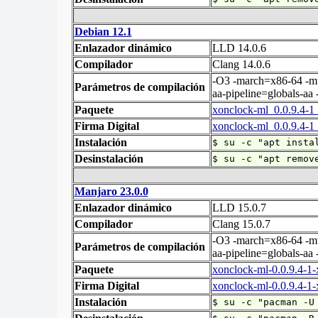
Debian 12.1
Enlazador dinámico
LLD 14.0.6
Compilador
Clang 14.0.6
-O3 -march=x86-64 -mtu
Parámetros de compilación
aa-pipeline=globals-a
Paquete
xonclock-ml_0.0.9.4-
Firma Digital
xonclock-ml_0.0.9.4-1
Instalación
$ su -c "apt insta
Desinstalación
$ su -c "apt remov
Manjaro 23.0.0
Enlazador dinámico
LLD 15.0.7
Compilador
Clang 15.0.7
-O3 -march=x86-64 -mtu
Parámetros de compilación
aa-pipeline=globals-a
Paquete
xonclock-ml-0.0.9.4-1-
Firma Digital
xonclock-ml-0.0.9.4-1-
Instalación
$ su -c "pacman -U